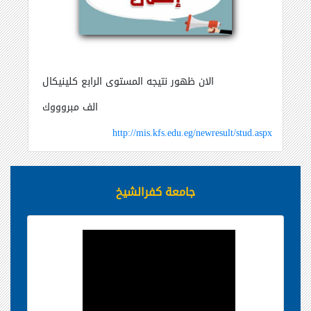
الان ظهور نتيجه المستوى الرابع كلينيكال
الف مبروووك
http://mis.kfs.edu.eg/newresult/stud.aspx
جامعة كفرالشيخ