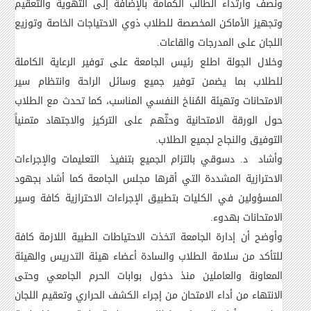
ونصف وارتداء الطالب الكمامة بالإضافة إلى التهوية والتعقيم
وتجهيز الأماكن المخصصة للطلاب ذوي الاحتياجات الخاصة وتوزيع
اللجان على المدرجات والقاعات
.
وخلال الجولة اطلع رئيس الجامعة على توفير الرعاية الكاملة
للطلاب بما يضمن توفير جميع وسائل الراحة وانتظام سير
الامتحانات وتهيئة المُناخ النفسي المناسب، كما تحدث مع الطلاب
حول الورقة الامتحانية وحثّهم على التركيز والاجتهاد متمنياً
التوفيق والنجاح لجميع الطلاب
.
وأشاد د. دسوقي بالتزام الجميع بتنفيذ التعليمات والإجراءات
الاحترازية المشددة التي أقرها مجلس الجامعة كما أشاد بجهود
المسؤولين في الكليات بتطبيق الإجراءات الاحترازية كافة وسير
الامتحانات بهدوء
.
وأوضح أن إدارة الجامعة اتخذت الاحتياطات الطبية اللازمة كافة
للتأكد من سلامة الطلاب والسادة أعضاء هيئة التدريس والهيئة
المعاونة والعاملين منذ دخول بوابات الحرم الجامعي وحتى
الانتهاء من أداء الامتحان من إجراء الكشف الحراري وتعقيم اللجان