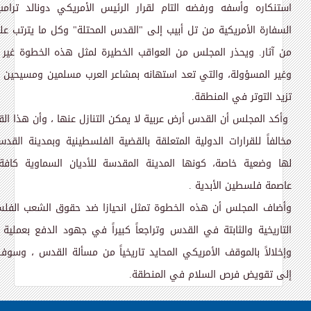
‏استنكاره وأسفه ورفضه التام لقرار الرئيس الأمريكي دونالد ترام
السفارة الأمريكية من ‏تل أبيب إلى "القدس المحتلة" وكل ما يترتب ع
من آثار
.
‏ ويحذر المجلس من العواقب ‏الخطيرة لمثل هذه الخطوة غير ا
وغير المسؤولة، والتي تعد استهانه بمشاعر العرب ‏مسلمين ومسيحي
تزيد التوتر في المنطقة. ‏ ‏
وأكد المجلس أن القدس أرض عربية لا يمكن التنازل عنها ، وأن هذا القر
مخالفاً ‏للقرارات الدولية المتعلقة بالقضية الفلسطينية وبمدينة القد
لها وضعية خاصة، كونها ‏المدينة المقدسة للأديان السماوية كافة
عاصمة فلسطين الأبدية
‎
.
وأضاف المجلس أن هذه الخطوة تمثل انحيازا ضد حقوق الشعب الفل
التاريخية ‏والثابتة في القدس وتراجعاً كبيراً في جهود الدفع بعملية 
وإخلالاً بالموقف الأمريكي ‏المحايد تاريخياً من مسألة القدس ، وسو
إلى تقويض فرص السلام في المنطقة.‏