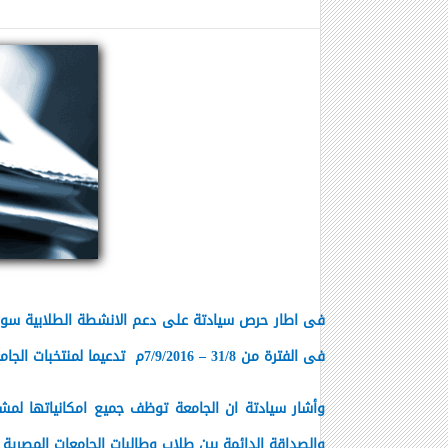
فى اطار حرص سيادتة على دعم الانشطة الطلابية سواء 
فى الفترة من 31/8 – 7/9/2016م تدعيما لمنتخبات الجامعة المشاركة بالاسبوع وتشجيعاً لهم .
وأشار سيادتة ان الجامعة توظف جميع امكانياتها لمشا
والصداقة الدائمة بين طلاب وطالبات الجامعات المصرية ا