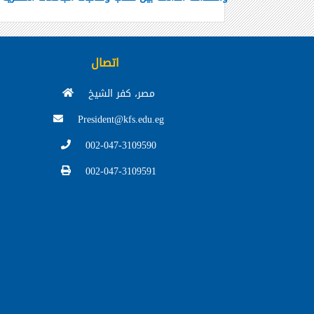
اتصال
مصر، كفر الشيخ
President@kfs.edu.eg
002-047-3109590
002-047-3109591