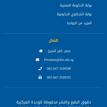
بوابة الحكومة المصرية
بوابة الشكاوي الحكومية
المزيد من الروابط
اتصال
مصر، كفر الشيخ
President@kfs.edu.eg
002-047-3109590
002-047-3109591
حقوق الطبع والنشر محفوظة
للوحدة المركزية