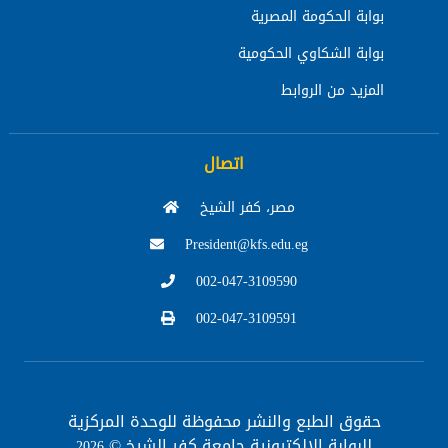
بوابة الحكومة المصرية
بوابة الشكاوي الحكومية
المزيد من الروابط
اتصال
مصر، كفر الشيخ
President@kfs.edu.eg
002-047-3109590
002-047-3109591
حقوق الطبع والنشر محفوظة
للوحدة المركزية
للبوابة الإلكترونية جامعة كفر الشيخ ©
2026