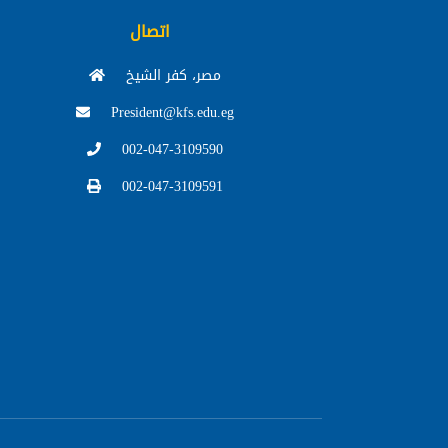
اتصال
مصر، كفر الشيخ
President@kfs.edu.eg
002-047-3109590
002-047-3109591