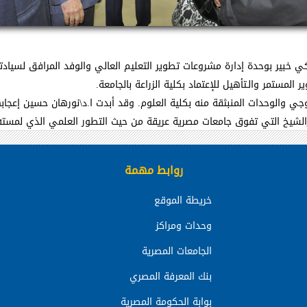
ي خبير بوحدة إدارة مشروعات تطوير التعليم العالي والوفد المرافق لسيادت
لمستمر والـتأهيل للإعتماد بكلية الزراعة بالجامعة.
ولوجي والوحدات المنبثقة منه بكلية العلوم. وقد أبدت ا.د\نورهان حسين إعج
كفرالشيخ التي تفوق جامعات مصرية عريقة من حيث التطور العلمي الذي لمس
روابط مهمة
خريطة الموقع
وحدات ومراكز
الجامعات المصرية
بنك المعرفة المصري
بوابة الحكومة المصرية