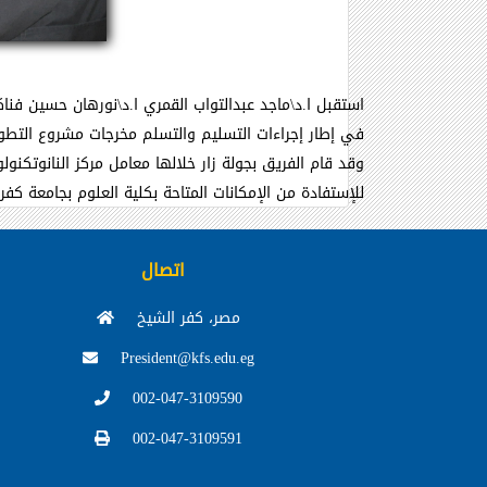
استقبل ا.د\ماجد عبدالتواب القمري ا.د\نورهان حسين فناك
في إطار إجراءات التسليم والتسلم مخرجات مشروع التطوير ا
وقد قام الفريق بجولة زار خلالها معامل مركز النانوتكن
للإستفادة من الإمكانات المتاحة بكلية العلوم بجامعة 
اتصال
مصر، كفر الشيخ
President@kfs.edu.eg
002-047-3109590
002-047-3109591