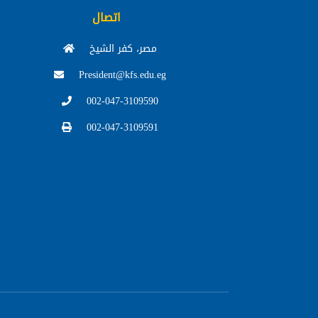
اتصال
مصر، كفر الشيخ
President@kfs.edu.eg
002-047-3109590
002-047-3109591