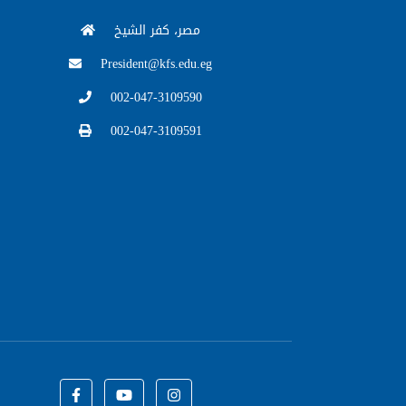
مصر، كفر الشيخ
President@kfs.edu.eg
002-047-3109590
002-047-3109591