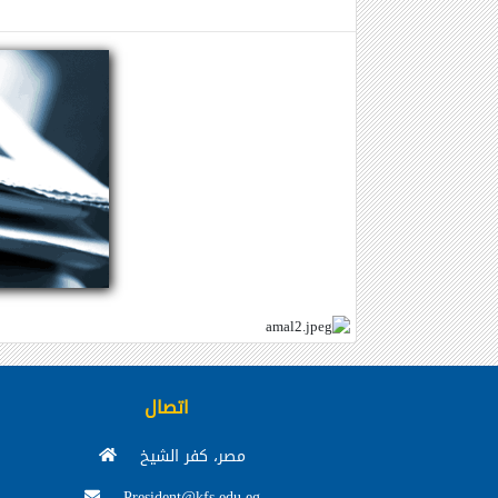
اتصال
مصر، كفر الشيخ
President@kfs.edu.eg