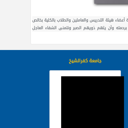
 أعضاء هيئة التدريس والعاملين والطلاب بالكلية بخالص
 17 آخرين داعياً المولى عز وجل أن يتغمدهم برحمته وأن يلهم ذويهم الصبر ونتمنى الشفاء العاجل
جامعة كفرالشيخ