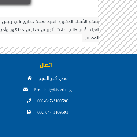
يتقدم الأستاذ الدكتور/ السيد محمد حجازى نائب رئيس ا
للمصابين
اتصال
مصر، كفر الشيخ
President@kfs.edu.eg
002-047-3109590
002-047-3109591