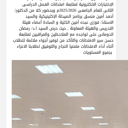
الإختبارات الالكترونية لمتابعة امتحانات الفصل الدراسي
الثانى للعام الجامعي 2025/2026م وبحضور كلا من الدكتور/
أحمد أمين منسق برنامج الصيدلة الإكلينيكية والسيد
الاستاذ/ فوزى عبده أمين الكلية و السادة أعضاء هيئة
التدريس والهيئة المعاونة , حيث حرص السيد ا.د/ رمضان
الدوماني على تواجده مع الملاحظين والمراقبين لمتابعة
حسن سير الامتحانات والتأكد من توفير أجواء ملائمة للطلاب
أثناء أداء الامتحانات متمنيا النجاح والتوفيق لطلابنا الاعزاء
بجميع المستويات