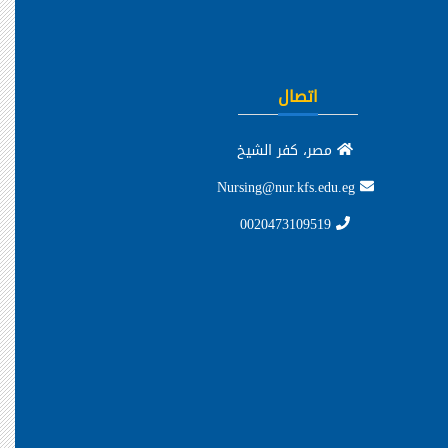
اتصال
مصر، كفر الشيخ
Nursing@nur.kfs.edu.eg
0020473109519