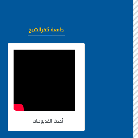
جامعة كفرالشيخ
أحدث الفديوهات