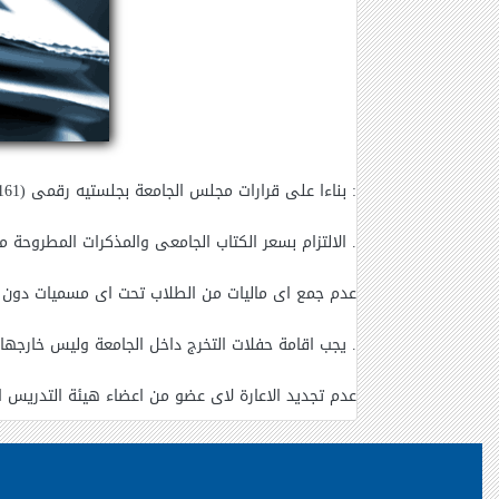
بناءا على قرارات مجلس الجامعة بجلستيه رقمى (161 ، 162 ) المنعقدة بتاريخى 28/8/2018 ، 25/9/2018 الرجاء الالتزام بالاتى :
1- الالتزام بسعر الكتاب الجامعى والمذكرات المطروحة من قبل أعضاء هيئة التدريس طبقا للمعايير ومواصفات الجودة عند طباعة الكتاب الجامعى .
2- عدم جمع اى ماليات من الطلاب تحت اى مسميات دون س
3- يجب اقامة حفلات التخرج داخل الجامعة وليس خارجها .
4- عدم تجديد الاعارة لاى عضو من اعضاء هيئة التدريس