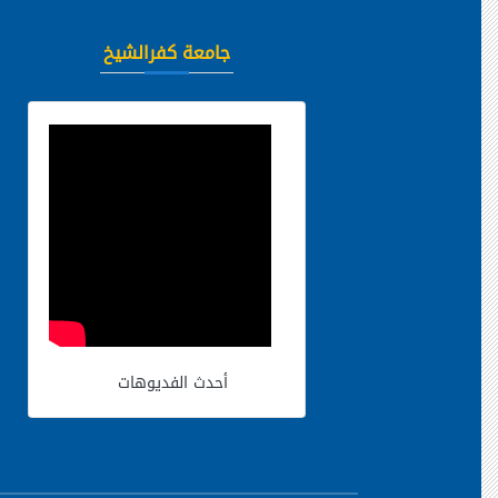
جامعة كفرالشيخ
أحدث الفديوهات