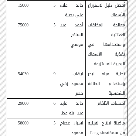
أفضل دليل لاستزراع
خالد علاء
5
15000
الأسماك
علي بصلة
معالجة المخلفات
أحمد عبد
5
75000
الغذائية
السلام
واستخدامها في
موسي
تغذية الأسماك
البحرية المستزرعة
تحلية مياه البحر
ايهاب
9
54030
بإستخدام الطاقة
محمود زكي
الشمسية
خضر
اكتشاف الألغام
خالد عابد
6
29000
عبد الله عطا
ماكينة لانتاج الفيليه
اسراء عصام
5
58000
من سمكة
Pangasius
محمود