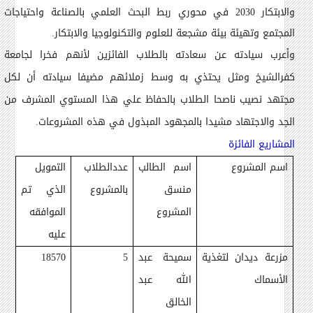
والابتكار 2030 في محوري ربط البحث العلمي بالصناعة واحتياجات
المجتمع وتهيئة بيئة مشجعة للعلوم والتكنولوجيا والابتكار.
وأعرب سيادته عن سعادته بالطلاب الفائزين لأنهم فخرا لجامعة
كفرالشيخ ومثل يحتذي به وسط زملائهم مضيفا سيادته أن لكل
مجتهد نصيب ناصحا الطلاب بالحفاظ علي هذا المستوي المشرف من
الجد والاجتهاد مشيدا بالمجهود المبذول في هذه المشروعات.
المشاريع الفائزة
اسم المشروع
اسم الطالب
عددالطلاب
التمويل
منسق
بالمشروع
الذي تم
المشروع
الموافقه
عليه
مزرعة ديدان لتغذية
سميحة عبد
5
18570
الأسماك
الله عبد
الخالق