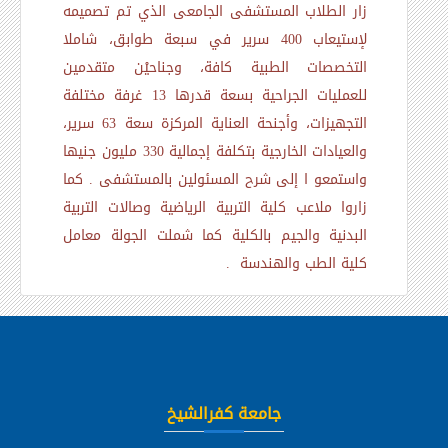
زار الطلاب المستشفى الجامعى الذي تم تصميمه
لإستيعاب 400 سرير في سبعة طوابق، شاملا
التخصصات الطبية كافة، وجناحيْن متقدمين
للعمليات الجراحية بسعة قدرها 13 غرفة مختلفة
التجهيزات، وأجنحة العناية المركزة سعة 63 سرير،
والعيادات الخارجية بتكلفة إجمالية 330 مليون جنيها
واستمعو ا إلى شرح المسئولين بالمستشفى . كما
زاروا ملاعب كلية التربية الرياضية وصالات التربية
البدنية والجيم بالكلية كما شملت الجولة معامل
كلية الطب والهندسة .
جامعة كفرالشيخ