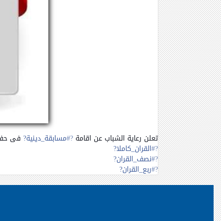
تعلن رعاية الشباب عن اقامة
?#‏
مسابقة_دينية?
فى حفظ 
?#‏
القران_كاملا?
?#‏
نصف_القران?
?#‏
ربع_القران?