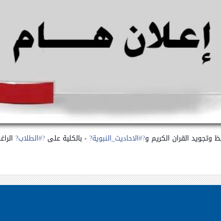
وتجويد القران الكريم و
?#‏
الاحاديث_النبوية?
- بالكلية على
?#‏
الطلاب?
الراغ