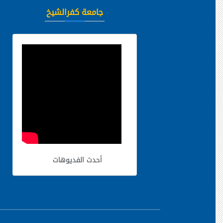
جامعة كفرالشيخ
أحدث الفديوهات