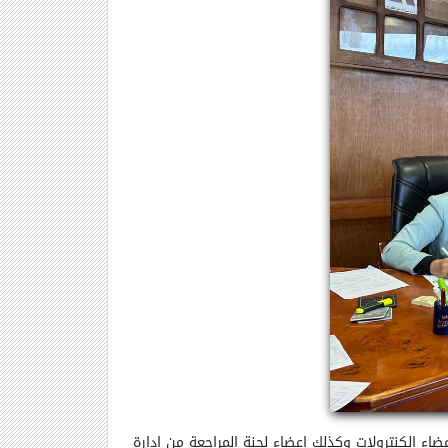
تم اعتماد نتيجة المستوي الثاني والرابع وتتقدم الاستاذة الدكتورة /صباح ابو الفتوح. عميد الكلية بخالص الشكر الساده رؤساء واعضاء الكنترولات وكذلك اعضاء لجنة المراجعة من ادارة