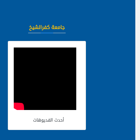
جامعة كفرالشيخ
أحدث الفديوهات