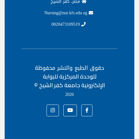
مصر، كفر الشيخ
Nursing@nur.kfs.edu.eg
0020473109519
حقوق الطبع والنشر محفوظة
للوحدة المركزية للبوابة
الإلكترونية جامعة كفر الشيخ ©
2026