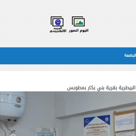
لجامعة
لبيطرية بقرية بني بكار بمطوبس