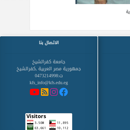
ية
الاتصال بنا
جامعة كفرالشيخ
جمهورية مصر العربية ,كفرالشيخ
ت:0473214998
kfs_info@kfs.edu.eg