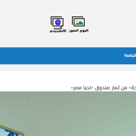
لجامعة
ة» من ثمار صندوق «تحيا مصر»