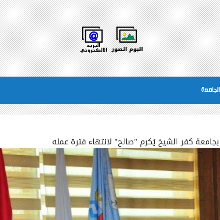
لجامعة
امعة كفر الشيخ يُكرم "صالح" لانتهاء فترة عمله