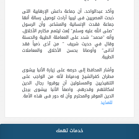
وأكد عبدالواحد، أن جماعة داعش الإرهابية التى
ذبحت المصريين فى ليبيا أرادت توصيل رسالة أنها
جماعة فقدت الإنسانية والمشاعر، وأن الرسول
"صلى الله عليه وسلم" بُعث ليتمم مكارم الأخلاق،
وأنه "محمد" شدد على المعاملة الطيبة والحسنة
وقال في حديث شريف " من آذى ذمياً فقد
آذانى" وأوصانا بحسن الأخلاق والمعاملات
الطيبة.
وأشار المحافظ إلى حرصه على زيارة الأنبا بيشوى
مطران كفرالشيخ ودمياط لأنه من الواجب على
التنفيذيين والمسئولين أن يوقروا رجال الدين
لمكانتهم وقدرهم، واصفاً الأنبا بيشوى برجل
الدين الموقر والمحترم وأن له دور فى هذه الأمة.
للمذيد
خدمات تهمك