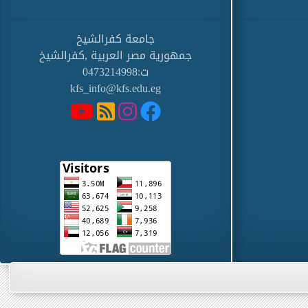
جامعة كفرالشيخ
جمهورية مصر العربية ,كفرالشيخ
ت:0473214998
kfs_info@kfs.edu.eg