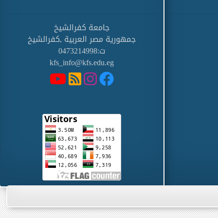
جامعة كفرالشيخ
جمهورية مصر العربية ,كفرالشيخ
ت:0473214998
kfs_info@kfs.edu.eg