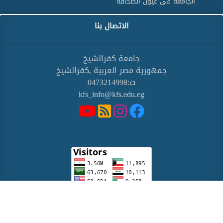
الجامعة فى عيون الصحافة
الاتصال بنا
جامعة كفرالشيخ
جمهورية مصر العربية ,كفرالشيخ
ت:0473214998
kfs_info@kfs.edu.eg
جميع الحقوق محفوطة ©للوحدة المركزية للبوابة الالكترونية جامعة كفرالشيخ