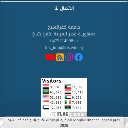
الاتصال بنا
جامعة كفرالشيخ
جمهورية مصر العربية ,كفرالشيخ
ت:0473214998
kfs_info@kfs.edu.eg
جميع الحقوق محفوطة ©للوحدة المركزية للبوابة الالكترونية جامعة كفرالشيخ
2026