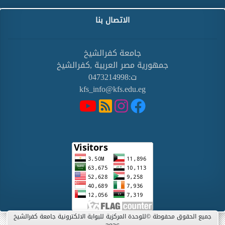
الاتصال بنا
جامعة كفرالشيخ
جمهورية مصر العربية ,كفرالشيخ
ت:0473214998
kfs_info@kfs.edu.eg
جميع الحقوق محفوطة ©للوحدة المركزية للبوابة الالكترونية جامعة كفرالشيخ