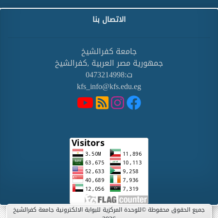
الاتصال بنا
جامعة كفرالشيخ
جمهورية مصر العربية ,كفرالشيخ
ت:0473214998
kfs_info@kfs.edu.eg
جميع الحقوق محفوطة ©للوحدة المركزية للبوابة الالكترونية جامعة كفرالشيخ