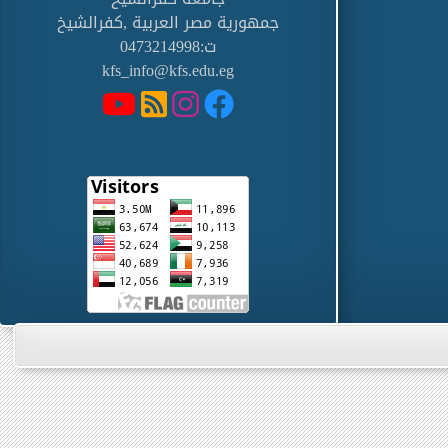
جمهورية مصر العربية ,كفرالشيخ
ت:0473214998
kfs_info@kfs.edu.eg