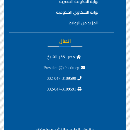
بوابة الحكومة المصرية
بوابة الشكاوي الحكومية
المزيد من الروابط
اتصال
مصر، كفر الشيخ
President@kfs.edu.eg
002-047-3109590
002-047-3109591
حقوق الطبع والنشر محفوظة