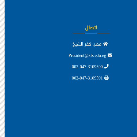
اتصال
مصر، كفر الشيخ
President@kfs.edu.eg
002-047-3109590
002-047-3109591