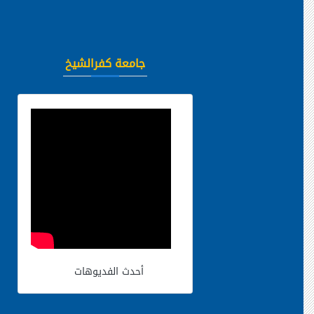
جامعة كفرالشيخ
أحدث الفديوهات