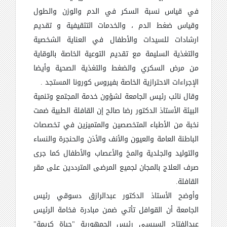
في قياس نسبة السكر في الدم والوزن والطول
وقياس ضغط الدم ، والخدمات التثقيفية و تقديم
ارشادات للسيدات والأطفال في العناية الشخصية
والتغذية السليمة مع تقديم التوعية الخاصة بالوقاية
من مرض السكري والضغط والتغذية الصحية وأيضا
الإجراءات الاحترازية الخاصة بفيروس كورونا المستجد .
وقال نائب رئيس الجامعة لشؤون خدمة المجتمع وتنمية
البيئة الأستاذ الدكتور رضا صالح إن القافلة الطبية ضمت
نخبة من الأطباء المتخصصين والمتميزين في تخصصات
الباطنة العامة والعيون والأنف والأذن والحنجرة والنساء
والتوليد والجلدية والمخ والأعصاب والأطفال كما جرى
صرف العلاج بالمجان لجميع المرضى
المترددين على مقر
القافلة.
وأوضح الأستاذ الدكتور عبدالرازق دسوقي رئيس
الجامعة أن القوافل تأتي ضمن مبادرة فخامة الرئيس
عبدالفتاح السيسي رئيس الجمهورية "حياة كريمة"