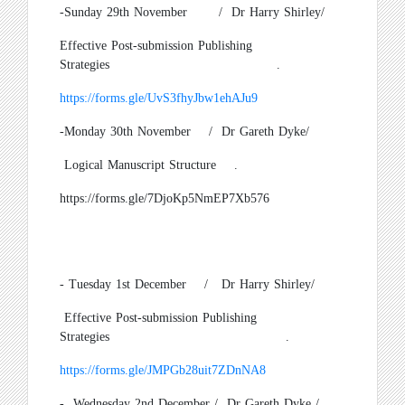
-
Sunday 29th November
/
Dr Harry Shirley
/
Effective Post-submission Publishing
Strategies
.
https://forms.gle/UvS3fhyJbw1ehAJu9
-
Monday 30th November
/
Dr Gareth Dyke
/
Logical Manuscript Structure
.
https://forms.gle/7DjoKp5NmEP7Xb576
-
Tuesday 1st December
/
Dr Harry Shirley
/
Effective Post-submission Publishing
Strategies
.
https://forms.gle/JMPGb28uit7ZDnNA8
-
Wednesday 2nd December /
Dr Gareth Dyke /