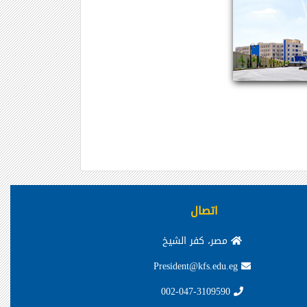
اتصال
مصر، كفر الشيخ
President@kfs.edu.eg
002-047-3109590