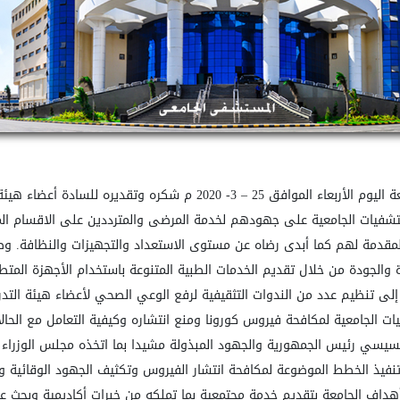
ليوم الأربعاء الموافق 25
–
3- 2020 م شكره وتقديره للسادة أعضاء ه
مستشفيات الجامعية على جهودهم لخدمة المرضى والمترددين على الاقسام ا
المقدمة لهم كما أبدى رضاه عن مستوى الاستعداد والتجهيزات والنظافة. و
ة والجودة من خلال تقديم الخدمات الطبية المتنوعة باستخدام الأجهزة المت
لى تنظيم عدد من الندوات التثقيفية لرفع الوعي الصحي لأعضاء هيئة التدر
الجامعية لمكافحة فيروس كورونا ومنع انتشاره وكيفية التعامل مع الحالات 
لسيسي رئيس الجمهورية والجهود المبذولة مشيدا بما اتخذه مجلس الوزراء م
 وتنفيذ الخطط الموضوعة لمكافحة انتشار الفيروس وتكثيف الجهود الوقائية و
أهداف الجامعة بتقديم خدمة مجتمعية بما تملكه من خبرات أكاديمية وبحث