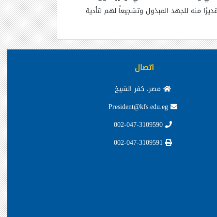
ًا منه للجهد المبذول وتشجيعاً لهم لتأدية
اتصال
مصر، كفر الشيخ
President@kfs.edu.eg
002-047-3109590
002-047-3109591