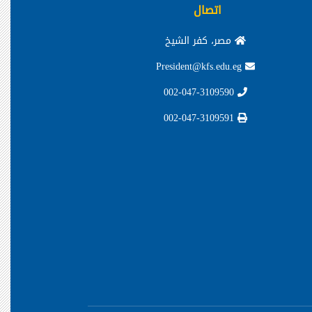
اتصال
مصر، كفر الشيخ
President@kfs.edu.eg
002-047-3109590
002-047-3109591