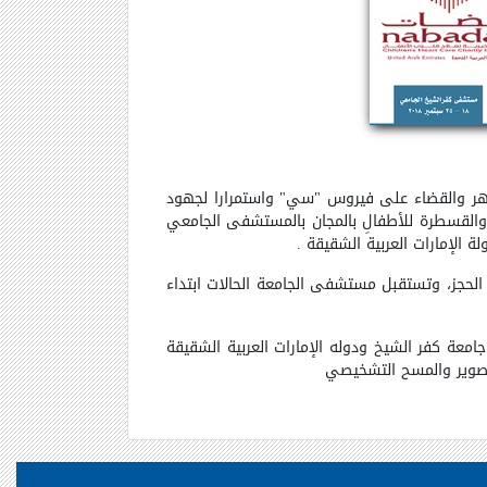
هات الرئيس السيسي بالقضاء على قوائم الانتظار في الجراحات الحرجة العاجلة وبعض الأمراض المزمنة خلال 6 أشهر والقضاء على فيروس "سي" واستمرارا لجهود
 والقسطرة للأطفالِ بالمجان بالمستشفى الجامعي
الجامعة والمؤسسة يتلقيا التقارير الطبية حتى أول سبتمبر بحد أقصى 150 حالة بأسبقية الحجز، وتستقبل مستشفى الجامعة الحالات ابتداء
عة كفر الشيخ ودوله الإمارات العربية الشقيقة
تصوير والمسح التشخيصي