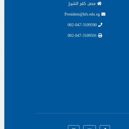
مصر، كفر الشيخ
President@kfs.edu.eg
002-047-3109590
002-047-3109591