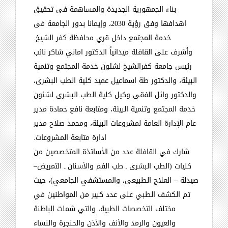
بناء الجمهورية الجديدة والمساهمة فى تحقيق
اهدافها وفق رؤية 2030، وإيمانا بدور الجامعة فى
خدمة المجتمع داخل قري محافظة كفر الشيخ
.
وأشرف على القافلة ميدانياً الدكتور اماني شاكر نائب
رئيس جامعة كفرالشيخ لشئون خدمة المجتمع وتنمية
البيئة، والدكتور طة اسماعيل عميد كلية الطب البشرى،
والدكتور وائل الفقى وكيل كلية الطب البشرى لشئون
خدمة المجتمع وتنمية البيئة، ومتابعة نافع حمادة مدير
عام الإدارة العامة لمشروعات البيئة، ومحمد صلاح مدير
ادارة متابعة المشروعات
.
شارك في القافلة عدد من الأساتذة المتخصصين من
كليات (الطب البشرى ـ طب الفم والأسنان ـ التمريض
–
صيدلة
–
العلاج الطبيعى، والمستشفي الجامعي)، حيث
تم الكشف الطبي على عدد كبير من المواطنين في
مختلف التخصصات الطبية، والتي شملت الباطنة
والعيون والرمد والأنف والأذن والحنجرة والنساء