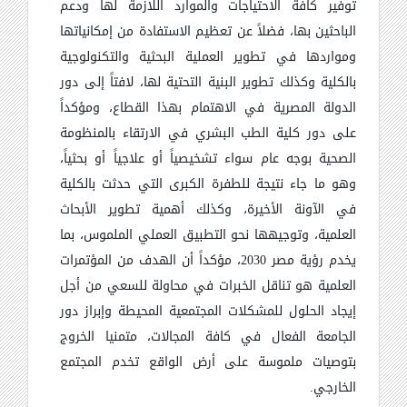
توفير كافة الاحتياجات والموارد اللازمة لها ودعم
الباحثين بها، فضلاً عن تعظيم الاستفادة من إمكانياتها
ومواردها في تطوير العملية البحثية والتكنولوجية
بالكلية وكذلك تطوير البنية التحتية لها، لافتاً إلى دور
الدولة المصرية في الاهتمام بهذا القطاع، ومؤكداً
على دور كلية الطب البشري في الارتقاء بالمنظومة
الصحية بوجه عام سواء تشخيصياً أو علاجياً أو بحثياً،
وهو ما جاء نتيجة للطفرة الكبرى التي حدثت بالكلية
في الآونة الأخيرة، وكذلك أهمية تطوير الأبحاث
العلمية، وتوجيهها نحو التطبيق العملي الملموس، بما
يخدم رؤية مصر 2030، مؤكداً أن الهدف من المؤتمرات
العلمية هو تناقل الخبرات في محاولة للسعي من أجل
إيجاد الحلول للمشكلات المجتمعية المحيطة وإبراز دور
الجامعة الفعال في كافة المجالات، متمنيا الخروج
بتوصيات ملموسة على أرض الواقع تخدم المجتمع
الخارجي.