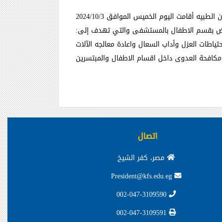
تحت رعاية الاستاذ الدكتور / شريف عرفه - مدير المستشفى الجامعى بكفر الشيخ والاستاذ الدكتور / جمال شمس - مدير الشئون الطبيه أقامت اليوم الخميس الموافق 2024/10/3
ريض بقسم الاطفال بالمستشفى والتي تهدف إلى
:
تياطات العزل وأداب السعال واعادة معالجه الآلات
ت مكافحة العدوى داخل اقسام الاطفال والمبتسرين
اتصال
مصر، كفر الشيخ
President@kfs.edu.eg
002-047-3109590
002-047-3109591