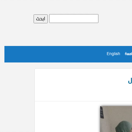
امعة
English
ل