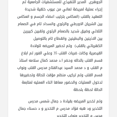
الجوهرى المدير التنفيذي للمستشفيات الجامعية تم
إجراء عملية لمريضة تعاني من عيوب خلقية شديدة
التعقيد بالقلب (انعكاس بترتيب اعضاء الجسم و انعكاس
بين الشريان الاورطي والرئوي وانسداد تام في الصمام
الثلاثي وضيق شديد بالصمام الرئوي وثقبين كبيرين
بين الاذينين والبطينين وانقطاع تام بالتوصيل
الكهربائي بالقلب) وتم تحضير المريضه للولادة
القيصرية وكانت ضربات القلب 35 وعلي الفور تم ابلاغ
قسم القلب بالحاله وحضر ا.د محمد كمال سلامه استاذ
م القلب و د محمد السيد عيدالفتاح مدرس القلب ونواب
قسم القلب وتم تركيب منظم مؤقت للحالة وتحضيرها
لدخول العمليات والحضور معاها اثناء العمليه لمتابعة
الحالة لحظة بلحظة
وتم تخدير المريضه بقيادة د جمال شمس مدرس
التخدير ود هبه فؤاد مدرس م التخدير و د حسناء جمال
مدس م التخدير ونواب التخدير