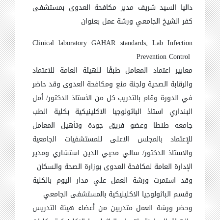
داليا السيد شريف مدير مكافحة العدوى
بمستشفى
كفر الشيخ الجامعي
ورشة عمل بعنوان
Clinical laboratory GAHAR standards; Lab Infection
Prevention Control
معايير اعتماد المعامل طبقًا للهيئة العامة للاعتماد
والرقابة الصحية ولجنة منع ومكافحة العدوى
وقد حاضر
في الدورة وقام بالتدريب كل من الأستاذ الدكتور/ أمل
البنداري
استاذ الباثولوجيا الاكلينيكية بكلية الطب
جامعه طنطا وعضو فريق جودة وتأهيل المعامل
للإعتماد بالمجلس الاعلى للمستشفيات الجامعية
والاستاذ الدكتور/ سالي محيي الدين استشاري ومدير
الإدارة العامة لمكافحة العدوى بوزارة الصحة والسكان
وقد استمرت ورشة العمل علي مدار اليوم بالكلية
وقسم الباثولوجيا الاكلينيكية بالمستشفى الجامعي
وحضر ورشة العمل متدربين من أعضاء هيئة التدريس