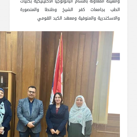
والهيئة المعاونة باقسام الباثولوجيا الاكلينيكية بكليات
الطب بجامعات كفر الشيخ وطنطا والمنصورة
والاسكندرية والمنوفية ومعهد الكبد القومي