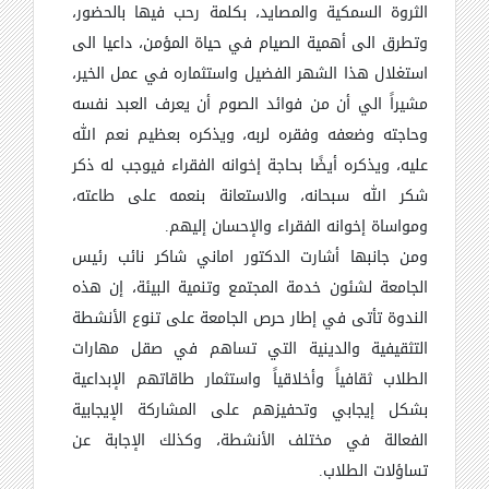
الثروة السمكية والمصايد، بكلمة رحب فيها بالحضور،
وتطرق الى أهمية الصيام في حياة المؤمن، داعيا الى
استغلال هذا الشهر الفضيل واستثماره في عمل الخير،
مشيراً الي أن من فوائد الصوم أن يعرف العبد نفسه
وحاجته وضعفه وفقره لربه، ويذكره بعظيم نعم الله
عليه، ويذكره أيضًا بحاجة إخوانه الفقراء فيوجب له ذكر
شكر الله سبحانه، والاستعانة بنعمه على طاعته،
ومواساة إخوانه الفقراء والإحسان إليهم.
ومن جانبها أشارت الدكتور اماني شاكر نائب رئيس
الجامعة لشئون خدمة المجتمع وتنمية البيئة، إن هذه
الندوة تأتى في إطار حرص الجامعة على تنوع الأنشطة
التثقيفية والدينية التي تساهم في صقل مهارات
الطلاب ثقافياً وأخلاقياً واستثمار طاقاتهم الإبداعية
بشكل إيجابي وتحفيزهم على المشاركة الإيجابية
الفعالة في مختلف الأنشطة، وكذلك الإجابة عن
تساؤلات الطلاب.