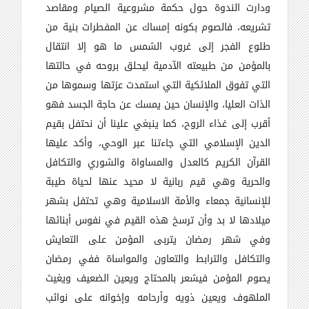
ودارت الندوة حول حكمة مشروعية الصيام ومقاصد
تشريعه، فالصوم بكونه إمساك عن المفطرات بنية من
طلوع الفجر إلى غروب الشمس ما هو إلا انتقال
بالمؤمن من طبيعته الآدمية ليحلق بروحه في حالتها
التي تفوق الملائكية التي استمدت عزتها وسموها من
الذات العليا، والإنسان حين يمسك عن حاجة الجسد فهو
أقرب إلى غذاء الروح، كما ينبغي علينا أن نحتفل بقيم
الدين الإسلامي التي جاءتنا عبر الوحي، وأكد عليها
القرآن الكريم كالعدل والمساواة والشوري والتكافل
والحرية وهي قيم ربانية لا محيد عنها لحياة طيبة
للإنسانية جمعاء والأمة الاسلامية وهي تحتفل بشهر
ميلادها لا بد وأن ترسخ هذه القيم في نفوس أبنائها
وفي شهر رمضان يتربى المؤمن على التعايش
والتكافل والترابط والتعاون والمواساة ففي رمضان
يصوم المؤمن فيشعر بالمحتاج ويعين الضعيف ويغيث
الملهوف ويعين ذويه وأرحامه وإخوانه على نوائب