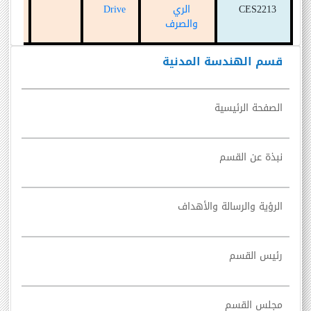
د /أح
CES2213
الري
Drive
صبح
والصرف
قسم الهندسة المدنية
الصفحة الرئيسية
نبذة عن القسم
الرؤية والرسالة والأهداف
رئيس القسم
مجلس القسم