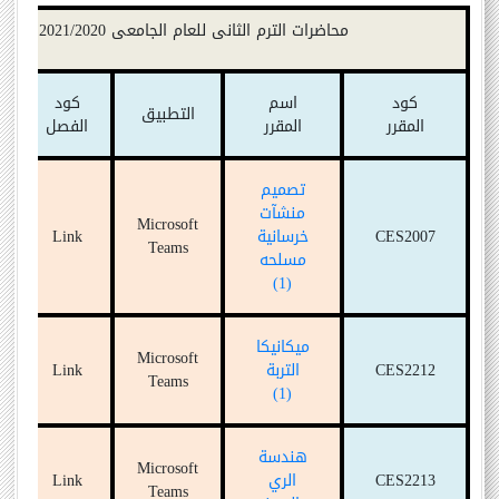
محاضرات
الترم
الثانى
للعام
الجامعى
2021/2020
كود
اسم
كود
التطبيق
المقرر
المقر
ر
الفصل
تصميم
منشآت
Microsoft
CES2007
خرسانية
Link
Teams
مسلحه
(1)
ميكانيكا
Microsoft
CES2212
التربة
Link
Teams
(1)
هندسة
Microsoft
CES2213
الري
Link
Teams