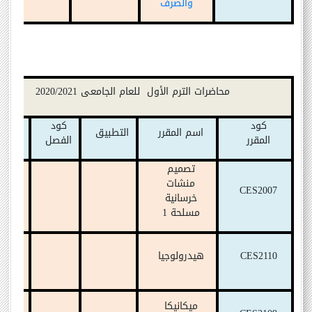
والصرف
محاضرات الترم
الأول
للعام الجامعى 2020/2021
كود
كود
أست
اسم المقر
ر
التطبيق
المقرر
الفصل
الما
تصميم
منشات
د/ ص
CES2007
خرسانية
المر
مسلحة 1
د. م
CES2110
ھيدرولوجيا
عبد ا
المسم
د/ ا
ميكانيكا