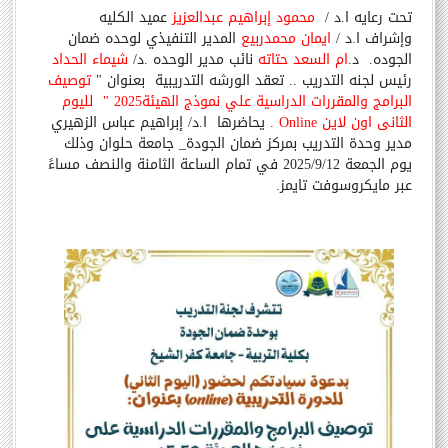
تحت رعايه ا.د /
محمود إبراهيم عبدالعزيز
عميد الكليه
وإشراف ا.د /
ايمان محمدربيع
المدير التنفيذي لوحده ضمان
الجوده.
د.
ام السعد حتاته
نائب مدير الوحده .د/
شيماء الحداد
رئيس لجنه التدريب .. تعقد الورشه التدريبية
بعنوان "
توصيف
البرامج والمقررات الدراسية علي نموذج الهيئة2025 "
لليوم
الثانى اون لاين
Online
. يحاضرها
ا.د/ إبراهيم عباس الزهيري
مدير وحدة التدريب بمركز ضمان الجودة_ جامعة حلوان وذلك
يوم الجمعة 2025/9/12 في تمام الساعة الثامنة والنصف مساءً
عبر مايكروسوفت تايمز.