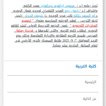
تحت رعايه ا.د /
محمود إبراهيم عبدالعزيز
عميد الكليه
وإشراف ا.د /
ايمان ربيع
المدير التنفيذي لوحده ضمان الجوده.
د.
ام السعد حتاته
نائب مدير الوحده .د/
شيماء الحداد
رئيس
لجنه التدريب .. تعقد الورشه السادسه بعنوان
" تصميم
المبادرات التوعويه
"
ضمن الحزمه التدريبية الاولى لنشر ثقافه
الجوده
لطلاب كليه التربيه
والتى تقدمها د .
فريدة رمضان
المدرس بقسم التربيه المقارنه والإدارة التعليمية وذلك يوم
الاحد الموافق 7/ 9/ 2025 بقاعة السمينار بالدور الأرضي فى
تمام الساعة
الحاديه عشر صباحا.
.
كلية التربية
الرئيسية
عن الكلية