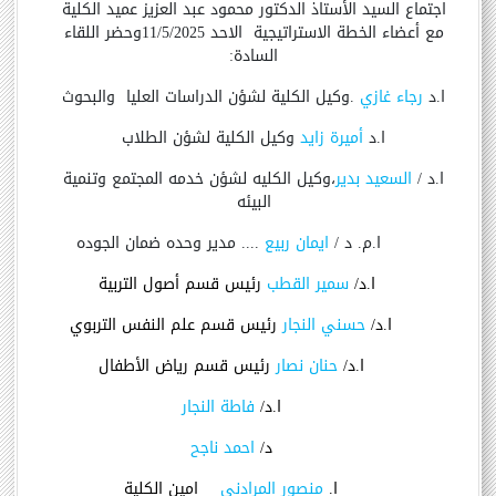
اجتماع السيد الأستاذ الدكتور محمود عبد العزيز عميد الكلية
مع أعضاء الخطة الاستراتيجية الاحد 11/5/2025
وحضر اللقاء
السادة:
ا.د
رجاء غازي
.وكيل الكلية لشؤن الدراسات العليا
والبحوث
ا.د
أميرة زايد
وكيل الكلية لشؤن الطلاب
ا.د /
السعيد بدير
،وكيل الكليه لشؤن خدمه المجتمع وتنمية
البيئه
ا.م. د /
ايمان ربيع
.... مدير وحده ضمان الجوده
ا.د/
سمير القطب
رئيس قسم أصول التربية
ا.د/
حسني النجار
رئيس قسم علم النفس التربوي
ا.د/
حنان نصار
رئيس قسم رياض الأطفال
ا.د/
فاطة النجار
د/
احمد ناجح
ا.
منصور المرادني
امين الكلية